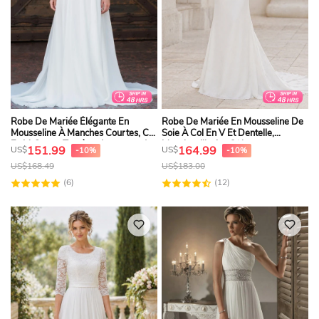
Robe De Mariée Élégante En
Robe De Mariée En Mousseline De
Mousseline À Manches Courtes, Col
Soie À Col En V Et Dentelle,
En V, Coupe Trapèze, Longueur Au
Manches Illusion 3/4
151.99
164.99
US$
US$
-10%
-10%
Sol, Traîne Brossée Et Volants
US$
168.49
US$
183.00
(6)
(12)