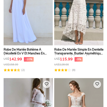
Robe De Mariée Bohème À
Robe De Mariée Simple En Dentelle
Décolleté En V Et Manches En
Transparente, Bustier Asymétrique,
Dentelle
Style Plage Décontractée
142.99
115.99
US$
US$
-10%
-9%
US$
158.39
US$
128.00
(2)
(8)