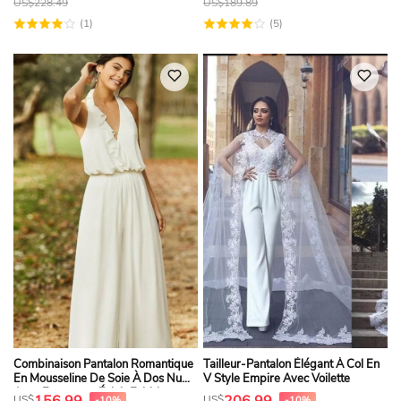
US$
228.49
US$
189.89
(1)
(5)
Combinaison Pantalon Romantique
Tailleur-Pantalon Élégant À Col En
En Mousseline De Soie À Dos Nu
V Style Empire Avec Voilette
Avec Fermeture Éclair Et Volants
156.99
206.99
US$
US$
-10%
-10%