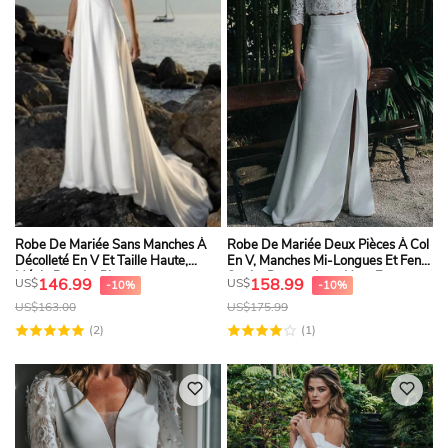
Robe De Mariée Sans Manches À
Robe De Mariée Deux Pièces À Col
Décolleté En V Et Taille Haute,
En V, Manches Mi-Longues Et Fente
Idéale Pour La Plage
Sur Le Devant Avec Haut En
146.99
158.99
US$
US$
-10%
-10%
Dentelle
US$
163.00
US$
175.99
(2)
(1)