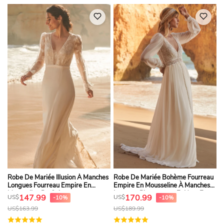
Robe De Mariée Illusion À Manches
Robe De Mariée Bohème Fourreau
Longues Fourreau Empire En
Empire En Mousseline À Manches
Mousseline De Soie
Longues Plongeantes Et Haut En
147.99
170.99
US$
US$
-10%
-10%
Dentelle
US$
163.99
US$
189.99