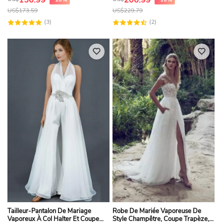
US$
173.59
US$
229.79
(3)
(2)
Tailleur-Pantalon De Mariage
Robe De Mariée Vaporeuse De
Vaporeux À Col Halter Et Coupe
Style Champêtre, Coupe Trapèze,