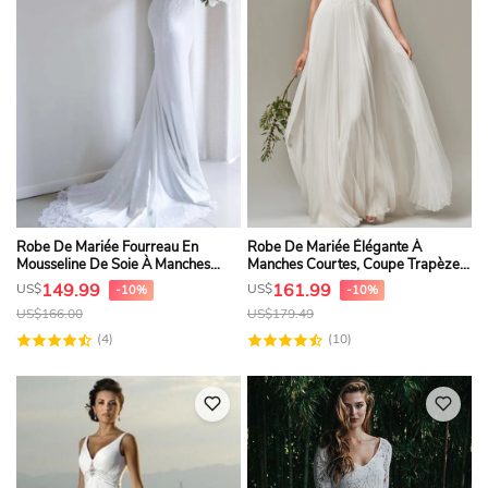
Robe De Mariée Fourreau En
Robe De Mariée Élégante À
Mousseline De Soie À Manches
Manches Courtes, Coupe Trapèze,
Longues Et Dentelle Bateau, Avec
En Mousseline De Soie Et Dentelle,
149.99
161.99
US$
US$
-10%
-10%
Traîne.
Ornée D'appliques Et D'un Dos
US$
166.00
US$
179.49
Illusion En V.
(4)
(10)