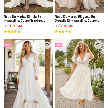
Robe De Mariée Simple En
Robe De Mariée Élégante En
Mousseline, Coupe Trapèze,
Dentelle Et Mousseline, Coupe
Décolleté Cœur, Bretelles
Trapèze, Épaules Dénudées,
175.99
220.99
US$
US$
Spaghetti, Asymétrique.
Manches Longues, Style Bohème
Romantique