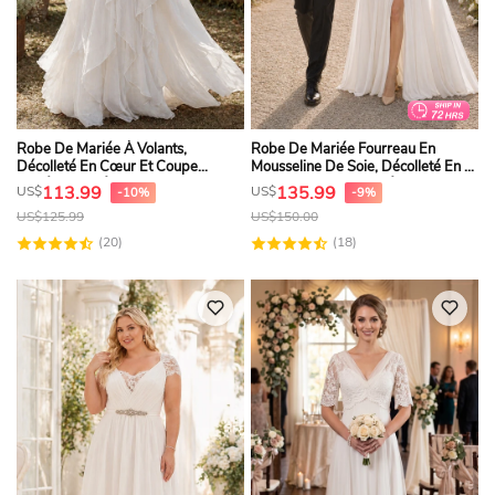
Robe De Mariée À Volants,
Robe De Mariée Fourreau En
Décolleté En Cœur Et Coupe
Mousseline De Soie, Décolleté En V,
Trapèze, Ornée De Broderies
Longueur Au Sol, Ornée De
113.99
135.99
US$
US$
-10%
-9%
Florales
Dentelle Et D'appliqués. Robe
US$
125.99
US$
150.00
Fourreau Sexy En Mousseline, Col
V, Longue Jusqu'au Sol.
(20)
(18)