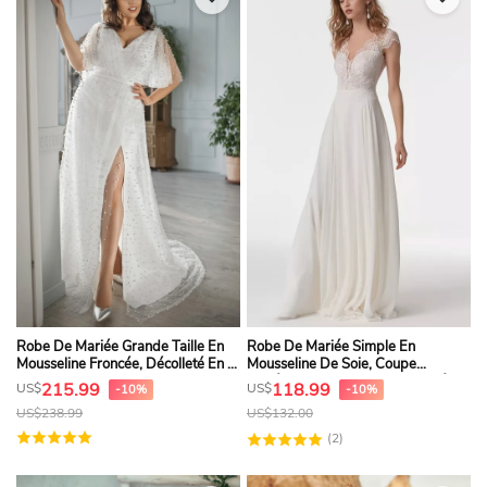
Robe De Mariée Grande Taille En
Robe De Mariée Simple En
Mousseline Froncée, Décolleté En V
Mousseline De Soie, Coupe
Et Fente Sur Le Devant, Avec
Trapèze, Longueur Au Sol, Ornée
215.99
118.99
US$
US$
-10%
-10%
Superposition De Tulle Perlé
De Dentelle.
US$
238.99
US$
132.00
(2)