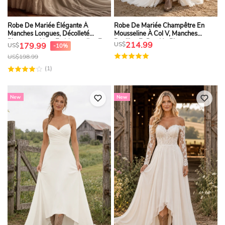
Robe De Mariée Élégante À
Robe De Mariée Champêtre En
Manches Longues, Décolleté
Mousseline À Col V, Manches
Plongeant, Haut En Mousseline Et
Papillon Et Dos Nu Plongeant,
214.99
US$
179.99
US$
-10%
Dentelle Orné D'appliques
Coupe Bohème Romantique,
US$
198.99
Manches Courtes En Dentelle.
(1)