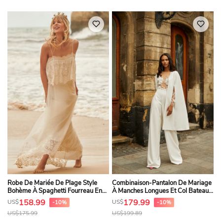
Robe De Mariée De Plage Style
Combinaison-Pantalon De Mariage
Bohème À Spaghetti Fourreau En
À Manches Longues Et Col Bateau,
Mousseline
Style Illusion, Avec Veste
158.99
179.99
US$
US$
-10%
-10%
US$
175.99
US$
199.89