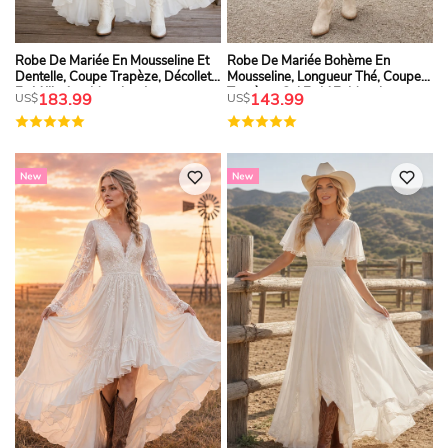
Robe De Mariée En Mousseline Et
Robe De Mariée Bohème En
Dentelle, Coupe Trapèze, Décolleté
Mousseline, Longueur Thé, Coupe
En V Illusion, Manches Longues
Trapèze, Col En V Et Manches
183.99
143.99
US$
US$
Papillon