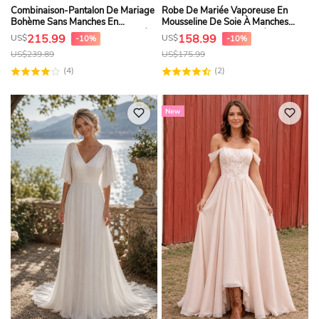
Combinaison-Pantalon De Mariage
Robe De Mariée Vaporeuse En
Bohème Sans Manches En
Mousseline De Soie À Manches
Mousseline, Col Rond, Dos Croisé
Courtes Et Col En V, Ornée
215.99
158.99
US$
US$
-10%
-10%
Et Boutons
D'appliqués Et De Rubans.
US$
239.89
US$
175.99
(4)
(2)