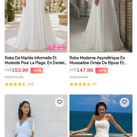
Robe De Mariée Informelle Et
Robe Moderne Asymétrique En
Modeste Pour La Plage, En Dentelle
Mousseline Ornée De Bijoux Et
Et Mousseline, Col Rond Et
D'une Ceinture À L'épaule
153.99
147.99
US$
US$
-10%
-10%
Manches 3-4
US$
171.00
US$
164.00
(14)
(7)