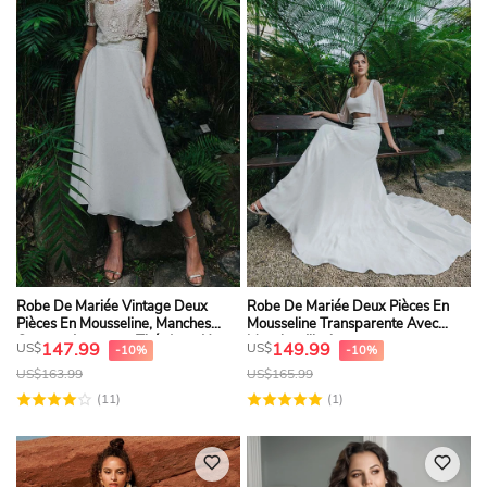
Robe De Mariée Vintage Deux
Robe De Mariée Deux Pièces En
Pièces En Mousseline, Manches
Mousseline Transparente Avec
Courtes, Longueur Thé, Avec Haut
Manches Illusion
147.99
149.99
US$
US$
-10%
-10%
En Dentelle
US$
163.99
US$
165.99
(11)
(1)