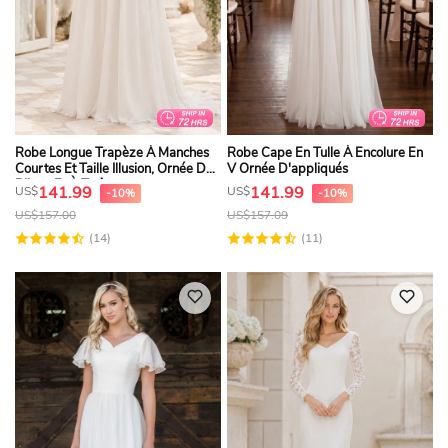
Robe Longue Trapèze À Manches
Robe Cape En Tulle À Encolure En
Courtes Et Taille Illusion, Ornée De
V Ornée D'appliqués
Bijoux Et À Traîne.
141.99
141.99
US$
US$
-10%
-10%
US$
157.00
US$
157.09
(14)
(11)