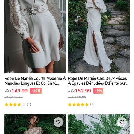
Robe De Mariée Courte Moderne À
Robe De Mariée Chic Deux Pièces
Manches Longues Et Col En V,
À Épaules Dénudées Et Fente Sur
Ornée D'appliqués Et D'une
Le Devant
143.99
152.99
US$
US$
-10%
-9%
Découpe En Forme De Goutte.
US$
159.99
US$
168.99
(1)
(1)