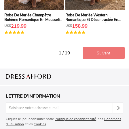
Robe De Mariée Champêtre
Robe De Mariée Western
Bohème Romantique En Mousseline
Romantique Et Décontractée En
De Soie Et Dentelle, Coupe
Mousseline, Coupe Trapèze, Col En
219.99
158.99
US$
US$
Trapèze, Décolleté En V, Bustier
V, Manches Courtes, Jupe Fendue
Illusion, Manches Cloche, Dos Nu À
Jusqu'au Sol Et Dos Nu.
Volants Superposés Et Décolleté
Plongeant.
1 / 19
Suivant
LETTRE D'INFORMATION
Cliquez ici pour consulter notre
Politique de confidentialité
, nos
Conditions
d'utilisation
et les
Cookies
.