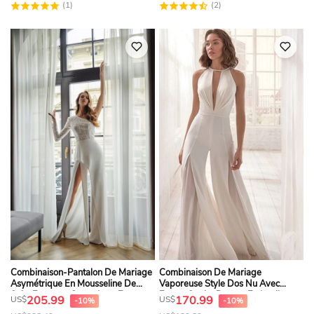
(1)
(2)
Combinaison-Pantalon De Mariage
Combinaison De Mariage
Asymétrique En Mousseline De
Vaporeuse Style Dos Nu Avec
Soie, Fourreau Sexy, Avec Fente
Fentes Sur Le Devant Et Appliques
205.99
170.99
US$
US$
-10%
-10%
Sur Le Devant Et Dentelle.