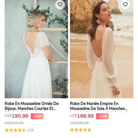
Robe En Mousseline Ornée De
Robe De Mariée Empire En
Bijoux, Manches Courtes Et
Mousseline De Soie À Manches
Encolure Bijou
Longues Bouffantes Et Décolleté
190.99
168.99
US$
US$
-10%
-10%
Plongeant, Ornée De Perles.
US$
211.99
US$
186.99
(10)