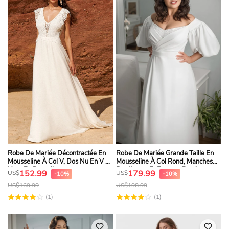
Robe De Mariée Décontractée En
Robe De Mariée Grande Taille En
Mousseline À Col V, Dos Nu En V Et
Mousseline À Col Rond, Manches
Haut En Dentelle
Bouffantes Et Fronces Empire
152.99
179.99
US$
US$
-10%
-10%
US$
169.99
US$
198.99
(1)
(1)