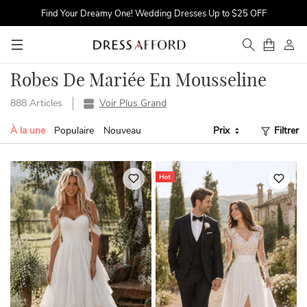
Find Your Dreamy One! Wedding Dresses Up to $25 OFF
First Order $5 OFF
Time to Sparkle! Occasion Dresses Up to 16% OFF
Robes De Mariée En Mousseline
888 Articles
Voir Plus Grand
À la une
Populaire
Nouveau
Prix
Filtrer