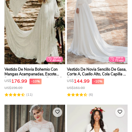
Vestido De Novia Bohemio Con
Vestido De Novia Sencillo De Gasa,
Mangas Acampanadas, Escote
Corte A, Cuello Alto, Cola Capilla Y
Pronunciado Y Abertura Frontal, De
Fruncido.
176.99
144.99
US$
US$
-10%
-10%
Encaje Y Plisado.
US$
196.09
US$
161.00
(11)
(6)