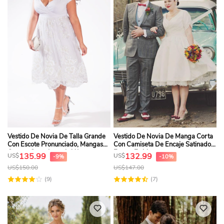
Vestido De Novia De Talla Grande
Vestido De Novia De Manga Corta
Con Escote Pronunciado, Mangas
Con Camiseta De Encaje Satinado Y
Cortas, Corte Imperio Y Largo
Escote En V
135.99
132.99
US$
US$
-9%
-10%
Hasta La Rodilla, Con Apliques.
US$
150.00
US$
147.00
(9)
(7)