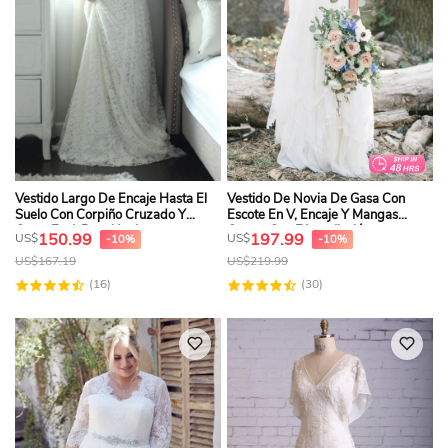
Vestido Largo De Encaje Hasta El
Vestido De Novia De Gasa Con
Suelo Con Corpiño Cruzado Y
Escote En V, Encaje Y Mangas
Corte En A Para Novias
Cortas Con Efecto Ilusión
150.99
197.99
US$
US$
-10%
-10%
US$
167.19
US$
219.99
(16)
(30)