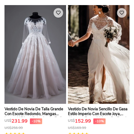
Vestido De Novia De Talla Grande
Vestido De Novia Sencillo De Gasa
Con Escote Redondo, Mangas
Estilo Imperio Con Escote Joya,
Largas Y Efecto Ruborizado, Estilo
Abertura Frontal Y Capa De Encaje.
231.99
152.99
US$
US$
-10%
-10%
Princesa, Con Pliegues.
US$
256.99
US$
169.99