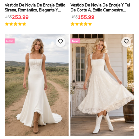
Vestido De Novia De Encaje Estilo
Vestido De Novia De Encaje Y Tul
Sirena, Romántico, Elegante Y
De Corte A, Estilo Campestre
Sexy, Con Escote En V, Corpiño
Romántico Y Modesto, Con Cuello
253.99
155.99
US$
US$
Ilusión, Manga Larga, Cola Hasta El
Alto, Corpiño Ilusión, Manga Larga
Suelo, Falda Dividida Y Espalda
Hasta La Rodilla Y Detalle De
Baja Con Detalle De Escote En V
Botones En La Espalda.
Profundo.