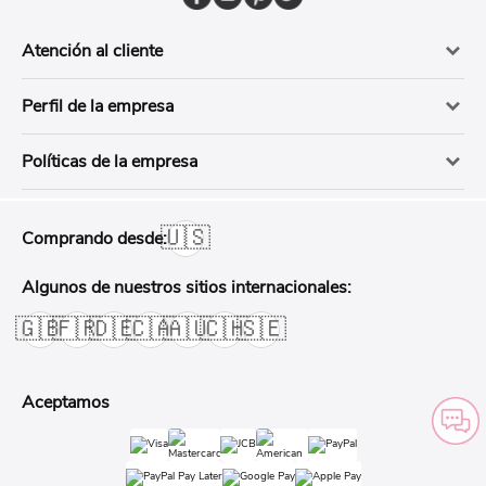
Atención al cliente
Perfil de la empresa
Políticas de la empresa
🇺🇸
Comprando desde:
Algunos de nuestros sitios internacionales:
🇬🇧
🇫🇷
🇩🇪
🇨🇦
🇦🇺
🇨🇭
🇸🇪
Aceptamos