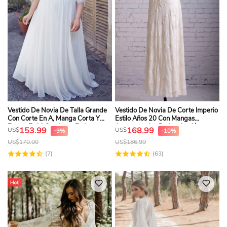
Vestido De Novia De Talla Grande
Vestido De Novia De Corte Imperio
Con Corte En A, Manga Corta Y
Estilo Años 20 Con Mangas
Escote En V, Con Joyas En La
Acampanadas De Inspiración
153.99
168.99
US$
US$
-9%
-10%
Cintura.
Eduardiana Vintage Para Mujeres
US$
170.00
US$
186.99
Mayores.
(7)
(63)