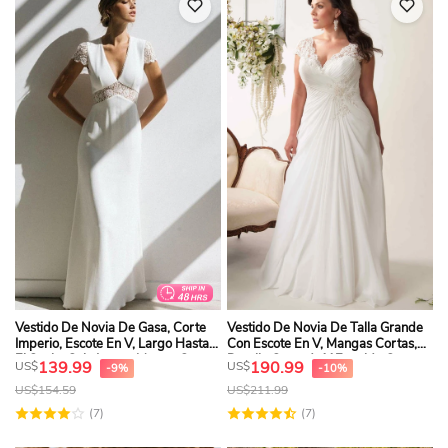
Vestido De Novia De Gasa, Corte
Vestido De Novia De Talla Grande
Imperio, Escote En V, Largo Hasta
Con Escote En V, Mangas Cortas,
El Suelo, Cola Larga, Manga Corta
Detalle Cruzado Y Espalda Con
139.99
190.99
US$
US$
-9%
-10%
Y Espalda Descubierta.
Abertura.
US$
154.59
US$
211.99
(7)
(7)