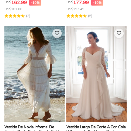
Larga, Cola Larga Y Botones.
Encaje De Gasa
162.99
177.99
US$
US$
-10%
-10%
US$
181.00
US$
197.49
(2)
(5)
Vestido De Novia Informal De
Vestido Largo De Corte A Con Cola