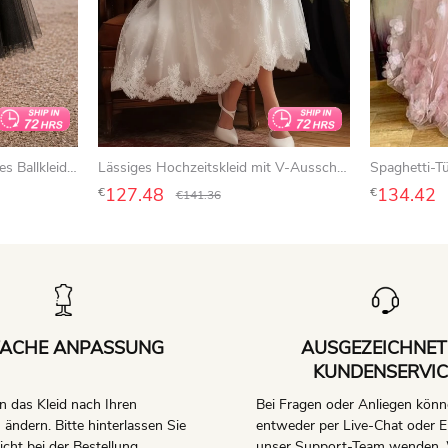
Schwarzes, freches, teelanges Ballkleid aus Spitze und Tüll mit 3-4 Ärmeln
Lässiges Hochzeitskleid mit V-Ausschnitt, halblangen Ärmeln und Spitze in A-Linie, Teelänge
127.48
134.42
€
€
€
141.36
FACHE ANPASSUNG
AUSGEZEICHNET
KUNDENSERVIC
 das Kleid nach Ihren
Bei Fragen oder Anliegen könn
ndern. Bitte hinterlassen Sie
entweder per Live-Chat oder E
icht bei der Bestellung.
unser Support-Team wenden. 