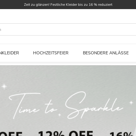
Finde dein Traumkleid! Brautkleider bis zu 25 € reduziert
Erste Bestellung 5 $ Rabatt
Zeit zu glänzen! Festliche Kleider bis zu 16 % reduziert
NKLEIDER
HOCHZEITSFEIER
BESONDERE ANLÄSSE