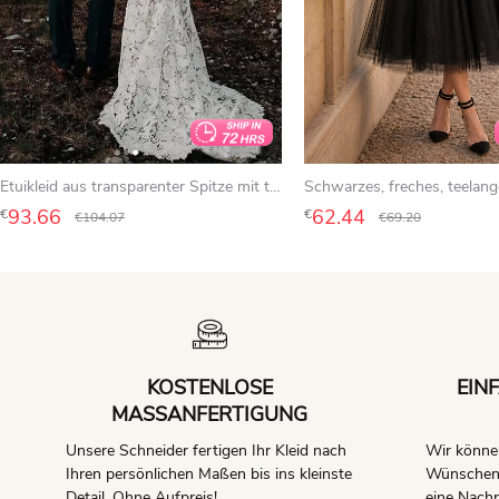
Etuikleid aus transparenter Spitze mit tiefem V-Ausschnitt und Schleppe
93.66
62.44
€
€
€
104.07
€
69.20
KOSTENLOSE
EIN
MASSANFERTIGUNG
Unsere Schneider fertigen Ihr Kleid nach
Wir können
Ihren persönlichen Maßen bis ins kleinste
Wünschen ä
Detail. Ohne Aufpreis!
eine Nachr