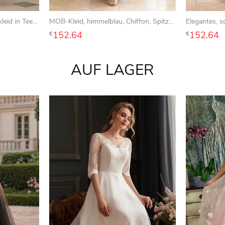
Salbeigrünes Brokat-Wickelkleid in Teelänge für die Mutter der Braut
MOB-Kleid, himmelblau, Chiffon, Spitze, Etuikleid, kurze Ärmel, V-Ausschnitt, knöchellang, drapiert
152.64
152.64
€
€
AUF LAGER