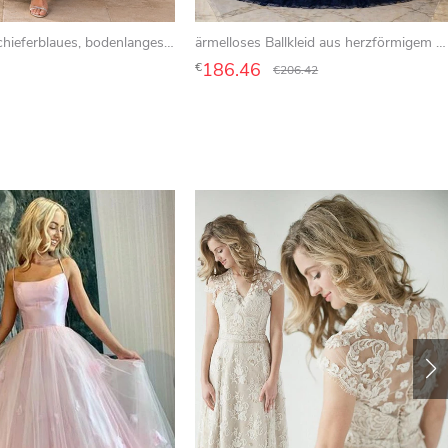
Elegantes, schieferblaues, bodenlanges A-Linien-Chiffonkleid für die Mutter der Braut mit U-Boot-Ausschnitt, Dreiviertelärmeln und sonnenstrahlförmigen Raffungen
ärmelloses Ballkleid aus herzförmigem Spitzen-Tüll mit Glockenapplikationen und Schmuckkorsett
186.46
€
€
206.42