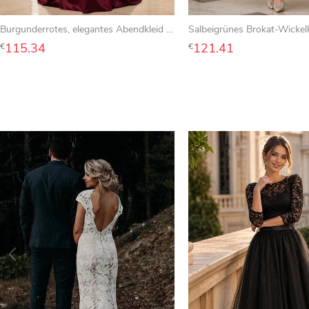
Burgunderrotes, elegantes Abendkleid für Hochzeitsgäste und Brautjungfern im Ballsaal-Stil, bodenlang, mit eckigem Ausschnitt, trägerlos, ärmellos, aus Satin mit Trägern am Rücken.
115.34
121.41
€
€