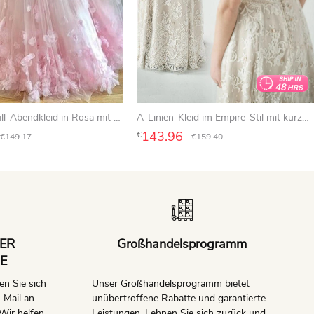
Spaghetti-Tüll-Abendkleid in Rosa mit Empire-Schnitt und A-Linien-Schnitt sowie Blumenmuster
A-Linien-Kleid im Empire-Stil mit kurzem V-Ausschnitt, Glockenform, Drapierungen, Applikationen und Knopfleiste, Spitze
143.96
€
€
149.17
€
159.40
ER
Großhandelsprogramm
E
en Sie sich
Unser Großhandelsprogramm bietet
-Mail an
unübertroffene Rabatte und garantierte
Wir helfen
Leistungen. Lehnen Sie sich zurück und